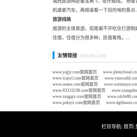
城西旅游网必备宝典 1、设计路线。 
机或者汽车。再顺道看一下目的地的景点..
旅游线路
旅游的主体是游，但是离不开吃住行游购
住宿，住宿分为很多种，民宿客栈，...
友情链接
Friendly Link
www.yqjjy.com官网首页
www.jdomcloud
www.tcsjwl.com官网首页
www.yunwaihl
www.aoues.com官网首页
www.wuxizeyu
www.83333238.com官网首页
www.xiangs
www.zzsgqjx.com官网首页
www.cdcht88
www.pzktyx.com官网首页
www.dglihaos
栏目导航:
首页
|