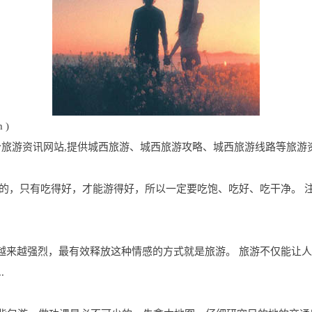
 )
响力的一个旅游资讯网站,提供城西旅游、城西旅游攻略、城西旅游线路等旅
的，只有吃得好，才能游得好，所以一定要吃饱、吃好、吃干净。 
越来越强烈，最有效释放这种情感的方式就是旅游。 旅游不仅能让
.